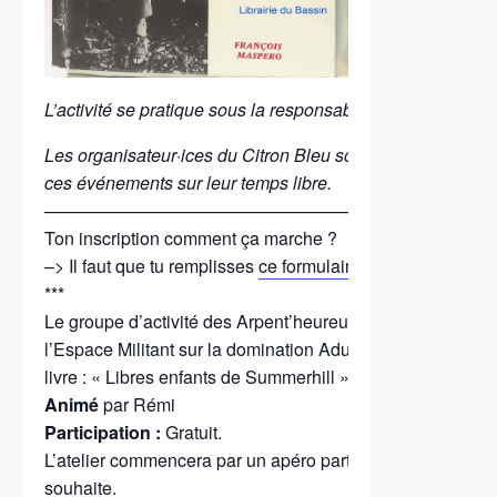
L’activité se pratique sous la responsabilité de chacun.
Les organisateur·ices du Citron Bleu sont tous·tes bénévo
ces événements sur leur temps libre.
——————————————————————————
Ton inscription comment ça marche ?
–> Il faut que tu remplisses
ce formulaire d’inscription (cliq
***
Le groupe d’activité des Arpent’heureuses (CEMEA et le ci
l’Espace Militant sur la domination Adulte vous proposent
livre : « Libres enfants de Summerhill » de Alexander S. Ne
Animé
par Rémi
Participation :
Gratuit.
L’atelier commencera par un apéro partagé pour celles et 
souhaite.