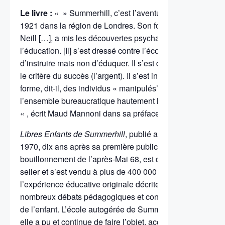
Le livre :
« » Summerhill, c’est l’aventure d’une école au
1921 dans la région de Londres. Son fondateur, [le psycha
Neill […], a mis les découvertes psychanalytiques au serv
l’éducation. [Il] s’est dressé contre l’école traditionnelle 
d’instruire mais non d’éduquer. Il s’est dressé contre les 
le critère du succès (l’argent). Il s’est insurgé contre un s
forme, dit-il, des individus « manipulés’ et dociles, nécess
l’ensemble bureaucratique hautement hiérarchisé de notre 
« , écrit Maud Mannoni dans sa préface.
Libres Enfants de Summerhill
, publié aux éditions Franç
1970, dix ans après sa première publication à New York e
bouillonnement de l’après-Mai 68, est devenu en quelque
seller et s’est vendu à plus de 400 000 exemplaires. Depu
l’expérience éducative originale décrite dans cet ouvrage
nombreux débats pédagogiques et contribué à lancer la q
de l’enfant. L’école autogérée de Summerhill, malgré les 
elle a pu et continue de faire l’objet, accueille toujours d