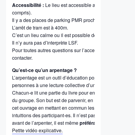
Accessibilité :
Le lieu est accessible aux personnes PMR 
compris).
Il y a des places de parking PMR proche du lieu d’accueil
L’arrêt de tram est à 400m.
C’est un lieu calme ou il est possible de s’isoler.
Il n’y aura pas d’interprète LSF.
Pour toutes autres questions sur l’accessibilité, n’hésitez
contacter.
Qu’est-ce qu’un arpentage ?
L’arpentage est un outil d’éducation populaire qui invite 
personnes à une lecture collective d’un ouvrage de scie
Chacun-e lit une partie du livre pour ensuite en faire une r
du groupe. Son but est de parvenir, en un temps limité, à 
cet ouvrage en mettant en commun les connaissances, les
intuitions des participant-es. Il n’est pas nécessaire de co
avant de l’arpenter, il est même
préférable de ne pas l’av
Petite vidéo explicative.