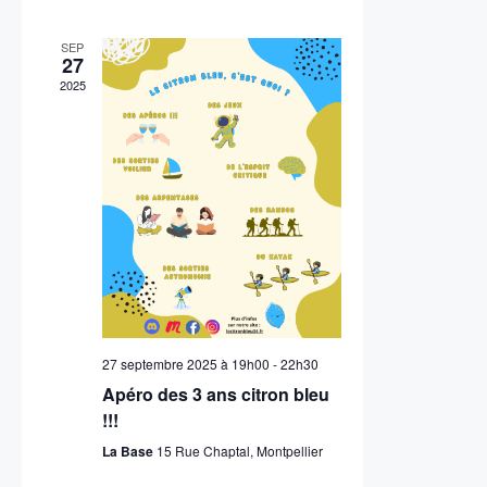
v
t
l
v
e
i
SEP
e
27
i
c
g
2025
t
g
a
i
t
o
a
n
i
t
n
o
e
i
n
z
u
o
d
n
e
n
e
27 septembre 2025 à 19h00
-
22h30
v
d
p
Apéro des 3 ans citron bleu
a
u
!!!
t
a
e
La Base
15 Rue Chaptal, Montpellier
e
.