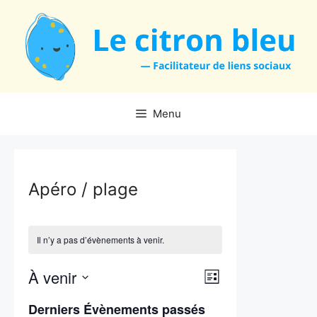
Aller
au
contenu
Menu
Apéro / plage
Il n’y a pas d’évènements à venir.
N
À venir
N
L
S
a
i
a
Derniers Évènements passés
s
é