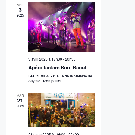
r
s
AVR
3
É
c
2025
v
o
è
n
n
s
e
3 avril 2025 à 18h30
-
20h30
m
u
Apéro fanfare Soul Raoul
e
l
Les CEMEA
501 Rue de la Métairie de
Saysset, Montpellier
n
t
t
MAR
a
21
2025
t
i
21 mars 2025 à 19h00
-
22h00